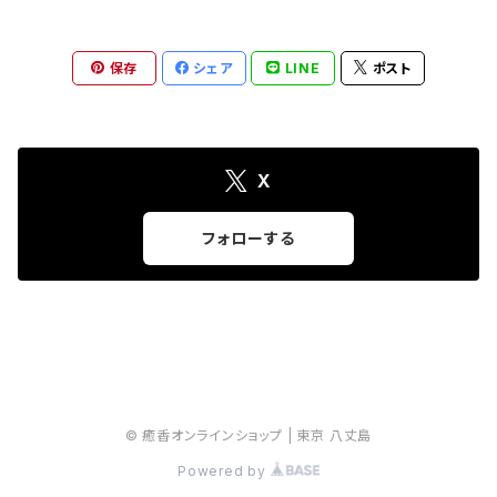
月桃水
保存
シェア
LINE
ポスト
カウンセリング商品
フレンドハーブティー
X
花檸檬
フォローする
© 癒香オンラインショップ | 東京 八丈島
Powered by